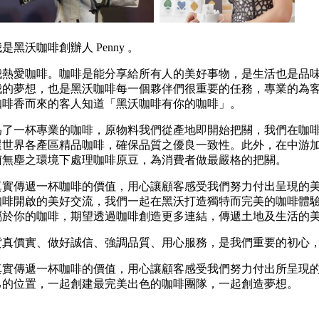
我是黑沃咖啡創辦人
Penny
。
我熱愛咖啡。咖啡是能分享給所有人的美好事物，是生活也是品
我的夢想，也是黑沃咖啡每一個夥伴們很重要的任務，專業的為
咖啡香而來的客人知道「黑沃咖啡有你的咖啡」。
為了一杯專業的咖啡，原物料我們從產地即開始把關，我們在咖
選世界各產區精品咖啡，確保品質之優良一致性。此外，在中游
菌無塵之環境下處理咖啡原豆，為消費者做最嚴格的把關。
真實傳遞一杯咖啡的價值，用心讓顧客感受我們努力付出呈現的
咖啡開啟的美好交流，我們一起在黑沃打造獨特而完美的咖啡體
屬於你的咖啡，期望透過咖啡創造更多連結，傳遞土地及生活的
貨真價實、做好誠信、強調品質、用心服務，是我們重要的初心
真實傳遞一杯咖啡的價值，用心讓顧客感受我們努力付出所呈現
己的位置，一起創建最完美出色的咖啡團隊，一起創造夢想。