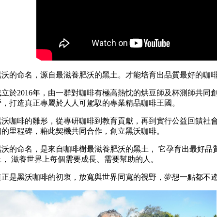
黑沃的命名，源自最滋養肥沃的黑土。才能培育出品質最好的咖
成立於2016年，由一群對咖啡有極高熱忱的烘豆師及杯測師共同
營，打造真正專屬於人人可駕馭的專業精品咖啡王國。
黑沃咖啡的雛形，從專研咖啡到教育貢獻，再到實行公益回饋社會
個的里程碑，藉此契機共同合作，創立黑沃咖啡。
黑沃的命名，是來自咖啡樹最滋養肥沃的黑土， 它孕育出最好品
土， 滋養世界上每個需要成長、需要幫助的人。
這正是黑沃咖啡的初衷，放寬與世界同寬的視野，夢想一點都不