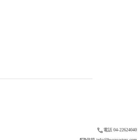
電話 04-22624040
信箱 info@hwcroasters.com