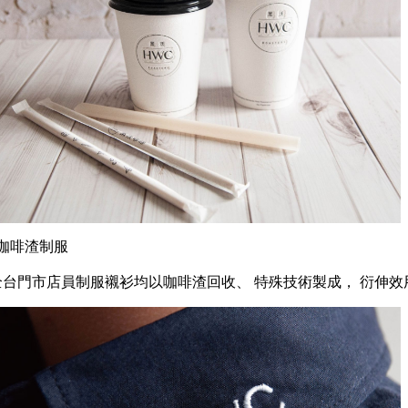
#咖啡渣制服
全台門市店員制服襯衫均以咖啡渣回收、 特殊技術製成， 衍伸