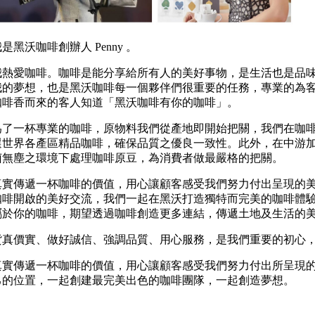
我是黑沃咖啡創辦人
Penny
。
我熱愛咖啡。咖啡是能分享給所有人的美好事物，是生活也是品
我的夢想，也是黑沃咖啡每一個夥伴們很重要的任務，專業的為
咖啡香而來的客人知道「黑沃咖啡有你的咖啡」。
為了一杯專業的咖啡，原物料我們從產地即開始把關，我們在咖
選世界各產區精品咖啡，確保品質之優良一致性。此外，在中游
菌無塵之環境下處理咖啡原豆，為消費者做最嚴格的把關。
真實傳遞一杯咖啡的價值，用心讓顧客感受我們努力付出呈現的
咖啡開啟的美好交流，我們一起在黑沃打造獨特而完美的咖啡體
屬於你的咖啡，期望透過咖啡創造更多連結，傳遞土地及生活的
貨真價實、做好誠信、強調品質、用心服務，是我們重要的初心
真實傳遞一杯咖啡的價值，用心讓顧客感受我們努力付出所呈現
己的位置，一起創建最完美出色的咖啡團隊，一起創造夢想。